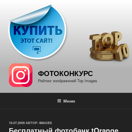
Перейти
к
содержимому
ФОТОКОНКУРС
Рейтинг изображений Top Images
Меню
ОПУБЛИКОВАНО
16.07.2009
АВТОР:
IMAGES
Бесплатный фотобанк tOrange