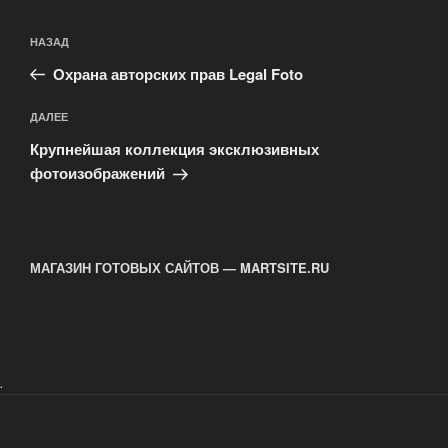
Навигация
Предыдущая
НАЗАД
по
запись:
записям
Охрана авторских прав Legal Foto
Следующая
ДАЛЕЕ
запись
Крупнейшая коллекция эксклюзивных
фотоизображений
МАГАЗИН ГОТОВЫХ САЙТОВ — MARTSITE.RU
.